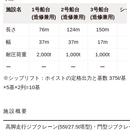
施設名
1号船台
2号船台
3号船台
シ
(造修兼用)
(造修兼用)
(造修兼用)
長さ
76m
124m
150m
幅
37m
37m
17m
耐圧荷重
2,000t
1,000t
1,000t
ー
ー
ー
ー
※シップリフト：ホイストの定格出力と基数 375t/基
×5基×2列=10基
施設概要
高脚走行ジブクレーン(55t/27.5t塔型)・門型ジブクレ