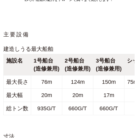
主要設備
建造しうる最大船舶
施設名
1号船台
2号船台
3号船台
シ
(造修兼用)
(造修兼用)
(造修兼用)
最大長さ
76m
124m
150m
75
最大幅
20m
20m
17m
総トン数
935G/T
660G/T
660G/T
寸法