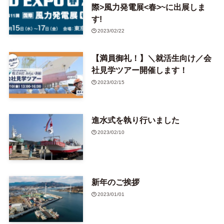
際>風力発電展<春>~に出展しま
す!
2023/02/22
【満員御礼！】＼就活生向け／会
社見学ツアー開催します！
2023/02/15
進水式を執り行いました
2023/02/10
新年のご挨拶
2023/01/01