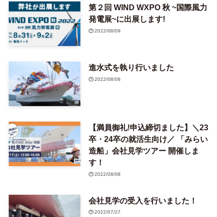
第２回 WIND WXPO 秋 ~国際風力
発電展~に出展します!
2022/08/09
進水式を執り行いました
2022/08/08
【満員御礼!申込締切ました】＼23
卒・24卒の就活生向け／ 「みらい
造船」会社見学ツアー 開催しま
す！
2022/08/08
会社見学の受入を行いました！
2022/07/27